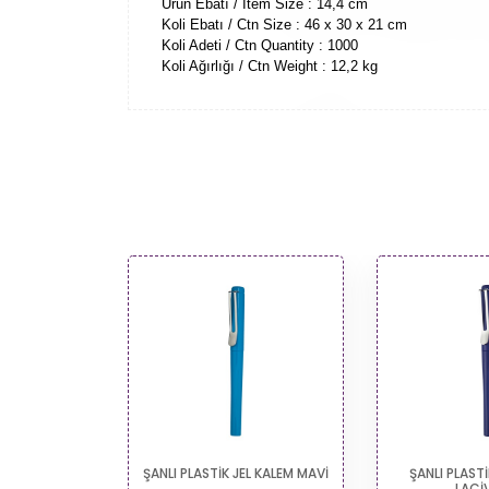
Ürün Ebatı / Item Size : 14,4 cm
Koli Ebatı / Ctn Size : 46 x 30 x 21 cm
Koli Adeti / Ctn Quantity : 1000
Koli Ağırlığı / Ctn Weight : 12,2 kg
ŞANLI PLASTİK JEL KALEM MAVİ
ŞANLI PLASTİK JEL KALEM
LACİVERT