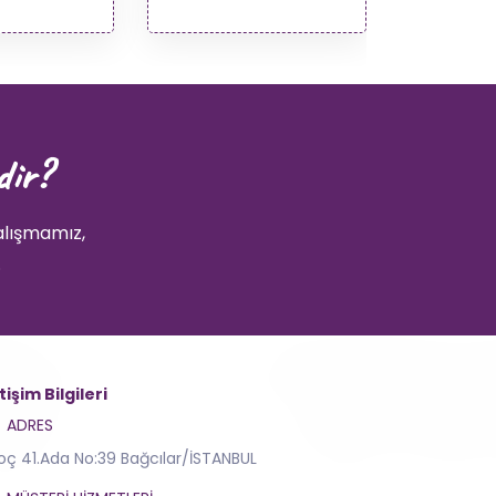
dir?
alışmamız,
.
etişim Bilgileri
ADRES
toç 41.Ada No:39 Bağcılar/İSTANBUL