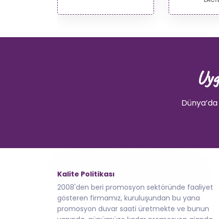
Uyg
Dünya’da 
Kalite Politikası
2008'den beri promosyon sektöründe faaliyet
gösteren firmamız, kuruluşundan bu yana
promosyon duvar saati üretmekte ve bunun