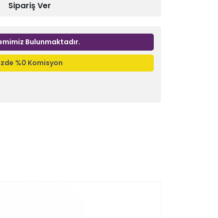
Sipariş Ver
emimiz Bulunmaktadır.
nizde %0 Komisyon