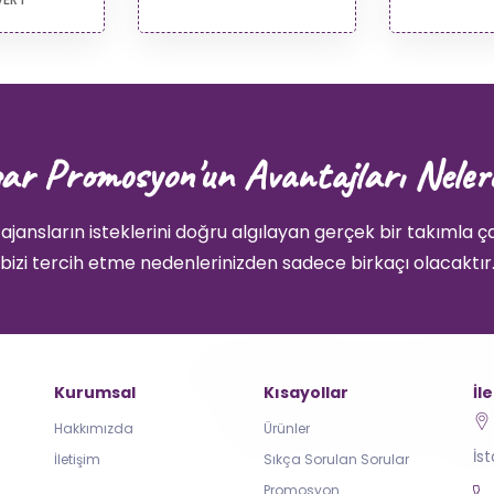
ar Promosyon'un Avantajları Neler
ajansların isteklerini doğru algılayan gerçek bir takımla ç
bizi tercih etme nedenlerinizden sadece birkaçı olacaktır
Kurumsal
Kısayollar
İl
Hakkımızda
Ürünler
İs
İletişim
Sıkça Sorulan Sorular
Promosyon