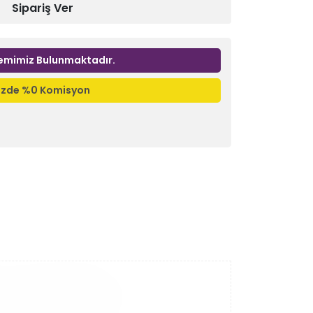
Sipariş Ver
emimiz Bulunmaktadır.
nizde %0 Komisyon