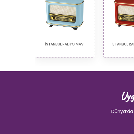
DYO AHŞAP
İSTANBUL RADYO MAVİ
İSTANBUL RA
Uyg
Dünya’da 