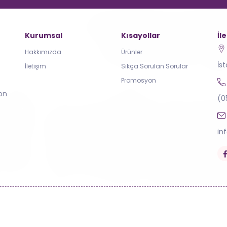
Kurumsal
Kısayollar
İl
Hakkımızda
Ürünler
İs
İletişim
Sıkça Sorulan Sorular
Promosyon
yon
(0
in
2021 Uygar Promosyon. Tüm Hakları Saklıdır