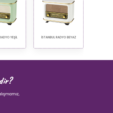
RADYO YEŞİL
İSTANBUL RADYO BEYAZ
İSTANBUL
dir?
alışmamız,
.