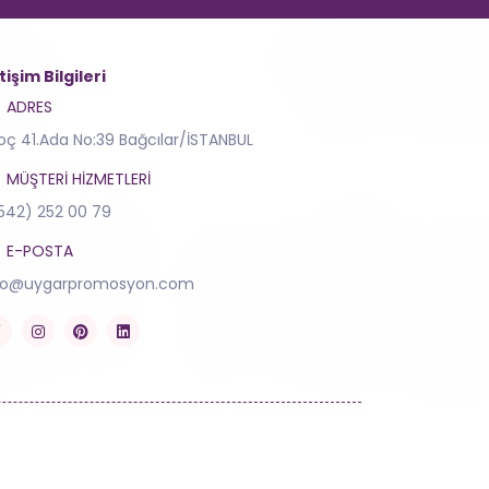
etişim Bilgileri
ADRES
toç 41.Ada No:39 Bağcılar/İSTANBUL
MÜŞTERI HIZMETLERI
542) 252 00 79
E-POSTA
fo@uygarpromosyon.com