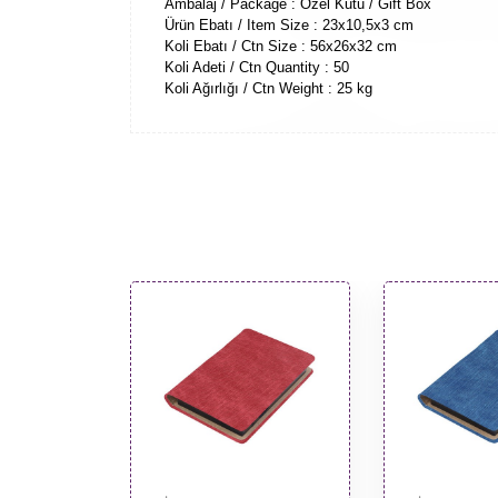
Ambalaj / Package : Özel Kutu / Gift Box
Ürün Ebatı / Item Size : 23x10,5x3 cm
Koli Ebatı / Ctn Size : 56x26x32 cm
Koli Adeti / Ctn Quantity : 50
Koli Ağırlığı / Ctn Weight : 25 kg