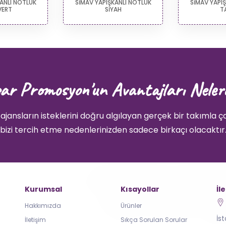
ANLI NOTLUK
SİMAV YAPIŞKANLI NOTLUK
SİMAV YAPI
VERT
SİYAH
T
ar Promosyon'un Avantajları Neler
ajansların isteklerini doğru algılayan gerçek bir takımla ç
bizi tercih etme nedenlerinizden sadece birkaçı olacaktır
Kurumsal
Kısayollar
İl
Hakkımızda
Ürünler
İs
İletişim
Sıkça Sorulan Sorular