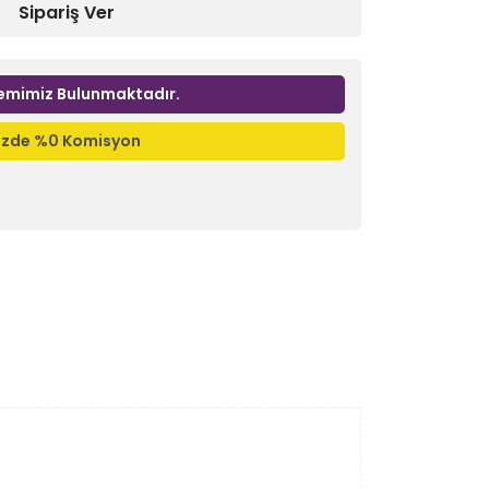
Sipariş Ver
emimiz Bulunmaktadır.
nizde %0 Komisyon