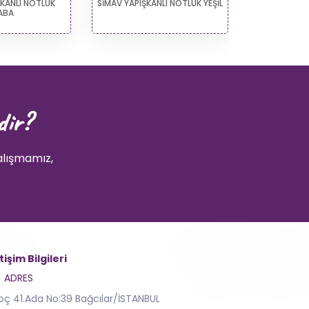
ŞKANLI NOTLUK
SİMAV YAPIŞKANLI NOTLUK YEŞİL
İZNİK YAP
ABA
dir?
alışmamız,
.
etişim Bilgileri
ADRES
toç 41.Ada No:39 Bağcılar/İSTANBUL