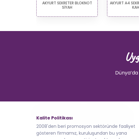
ÇANTA
AKYURT SEKRETER BLOKNOT
AKYURT A4 SEK
SİYAH
KAH
Uyg
Dünya’da 
Kalite Politikası
2008'den beri promosyon sektöründe faaliyet
gösteren firmamız, kuruluşundan bu yana