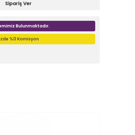
Sipariş Ver
emimiz Bulunmaktadır.
nizde %0 Komisyon