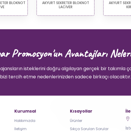
RETER BLOKNOT
AKYURT SEKRETER BLOKNOT
AKYURT SEK
VE
LACİVER
KI
ar Promosyon'un Avantajları Neler
ajansların isteklerini doğru algılayan gerçek bir takımla ç
bizi tercih etme nedenlerinizden sadece birkaçı olacaktır
Kurumsal
Kısayollar
İl
Hakkımızda
Ürünler
İs
İletişim
Sıkça Sorulan Sorular