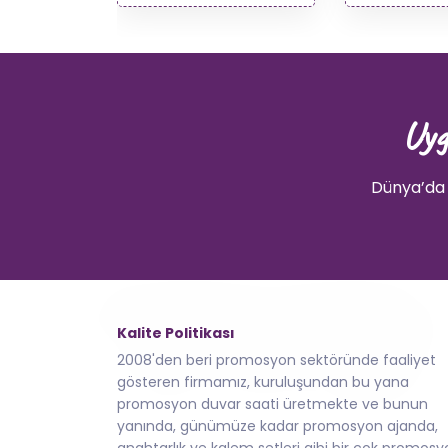
Uyg
Dünya’da 
Kalite Politikası
2008'den beri promosyon sektöründe faaliyet
gösteren firmamız, kuruluşundan bu yana
promosyon duvar saati üretmekte ve bunun
yanında, günümüze kadar promosyon ajanda,