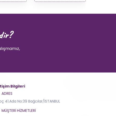
dir?
alışmamız,
.
etişim Bilgileri
ADRES
toç 41.Ada No:39 Bağcılar/İSTANBUL
MÜŞTERI HIZMETLERI