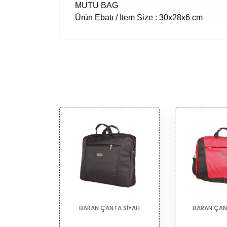
MUTU BAG
Ürün Ebatı / Item Size : 30x28x6 cm
TA GRİ
BARAN ÇANTA SİYAH
BARAN ÇANT