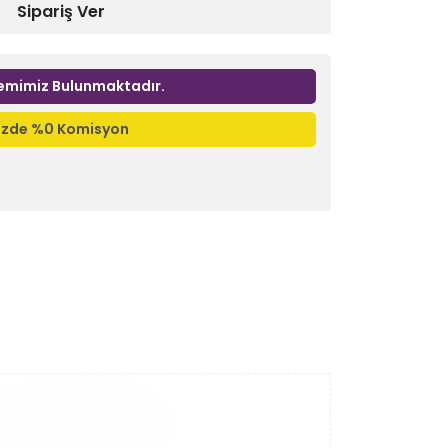
Sipariş Ver
emimiz Bulunmaktadır.
nizde %0 Komisyon