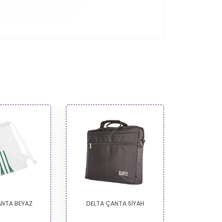
ANTA BEYAZ
DELTA ÇANTA SİYAH
DELTA Ç