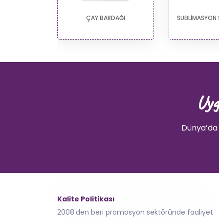
RDAK
ÇAY BARDAĞI
SÜBLİMASYON 
Uyg
Dünya’da 
Kalite Politikası
2008'den beri promosyon sektöründe faaliyet