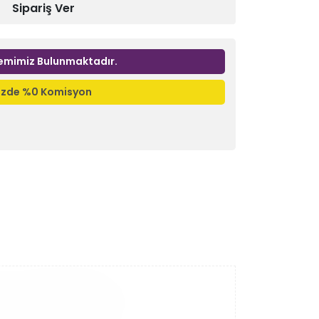
Sipariş Ver
emimiz Bulunmaktadır.
nizde %0 Komisyon