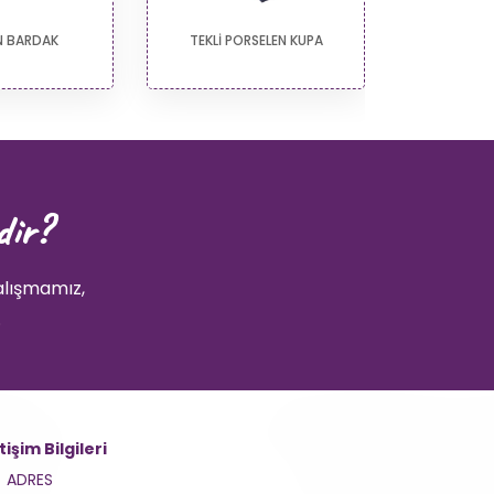
N BARDAK
TEKLİ PORSELEN KUPA
CEZVELİ 
dir?
alışmamız,
.
etişim Bilgileri
ADRES