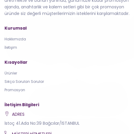
üretmekte ve bunun yanında, günümüze kadar promosyon
ajanda, anahtarlık ve kalem setleri gibi bir çok promosyon
üründe siz değerli müşterilerimizin isteklerini karşılamaktadır.
Kurumsal
Hakkımızda
İletişim
Kısayollar
Ürünler
Sıkça Sorulan Sorular
Promosyon
İletişim Bilgileri
ADRES
İstoç 41.Ada No:39 Bağcılar/İSTANBUL
MÜŞTERI HIZMETLERI